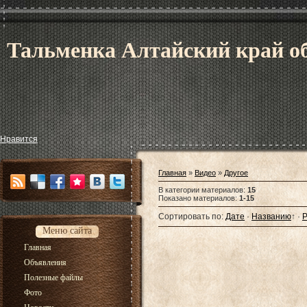
Тальменка Алтайский край об
Нравится
Главная
»
Видео
»
Другое
В категории материалов
:
15
Показано материалов
:
1-15
Сортировать по
:
Дате
·
Названию
↑
·
Р
Меню сайта
Главная
Объявления
Полезные файлы
Фото