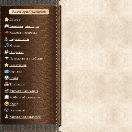
Категории каналов
Другое
Компьютерные игры
Красота и здоровье
Люди и блоги
Музыка
Общество
Путешествия и события
Развлечения
Сериалы
Спорт
Транспорт
Фильмы и анимация
Хобби и образование
Юмор
Все каналы
Каналы пользователей