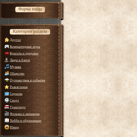
Форма входа
Категории раздела
Другое
Компьютерные игры
Красота и здоровье
Люди и блоги
Музыка
Общество
Путешествия и события
Развлечения
Сериалы
Спорт
Транспорт
Фильмы и анимация
Хобби и образование
Юмор