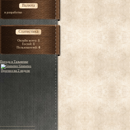
Валюта
в разработке
Статистика
Онлайн всего:
1
Гостей:
1
Пользователей:
0
Погода в Тальменке
Gismeteo
Прогноз на 2 недели
____________________
____________________