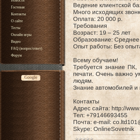
Новости
Ведение клиентской ба
Гостевая
Много исходящих звонк
Контакты
Оплата: 20 000 р.
О сайте
Требования
Тесты
Возраст: 19 – 25 лет
Онлайн игры
Образование: Среднее
Видео
Опыт работы: Без опыт
FAQ (вопрос/ответ)
Форум
Всему обучаем!
Требуется знание ПК, 
печати. Очень важно у
Google
людям.
Знание автомобилей и 
Контакты
Адрес сайта: http://www.
Тел: +79146693455
Почта: e-mail: co.ltd10
Skype: OnlineSovetnik