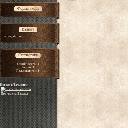
Форма входа
Валюта
в разработке
Статистика
Онлайн всего:
1
Гостей:
1
Пользователей:
0
Погода в Тальменке
Gismeteo
Прогноз на 2 недели