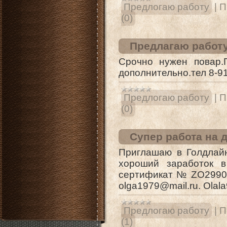
Предлогаю работу
|
П
(0)
Предлагаю работ
Срочно нужен повар.
дополнительно.тел 8-9
Предлогаю работу
|
П
(0)
Супер работа на 
Приглашаю в Голдлайн
хороший заработок в и
сертификат № ZO29903
olga1979@mail.ru. Ola
Предлогаю работу
|
П
(1)