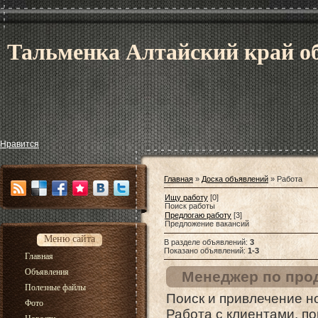
Тальменка Алтайский край об
Нравится
Главная
»
Доска объявлений
» Работа
Ищу работу
[0]
Поиск работы
Предлогаю работу
[3]
Предложение вакансий
Меню сайта
В разделе объявлений
:
3
Показано объявлений
:
1-3
Главная
Объявления
Менеджер по про
Полезные файлы
Поиск и привлечение н
Фото
Работа с клиентами, по