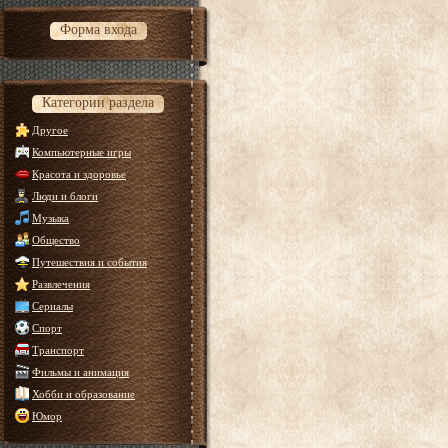
Форма входа
Категории раздела
Другое
Компьютерные игры
Красота и здоровье
Люди и блоги
Музыка
Общество
Путешествия и события
Развлечения
Сериалы
Спорт
Транспорт
Фильмы и анимация
Хобби и образование
Юмор