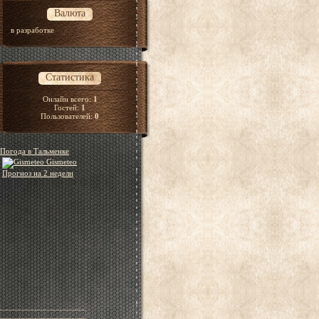
Валюта
в разработке
Статистика
Онлайн всего:
1
Гостей:
1
Пользователей:
0
Погода в Тальменке
Gismeteo
Прогноз на 2 недели
____________________
____________________