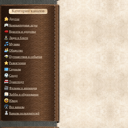
Категории каналов
Другое
Компьютерные игры
Красота и здоровье
Люди и блоги
Музыка
Общество
Путешествия и события
Развлечения
Сериалы
Спорт
Транспорт
Фильмы и анимация
Хобби и образование
Юмор
Все каналы
Каналы пользователей