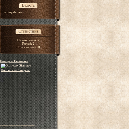
Валюта
в разработке
Статистика
Онлайн всего:
2
Гостей:
2
Пользователей:
0
Погода в Тальменке
Gismeteo
Прогноз на 2 недели
____________________
____________________