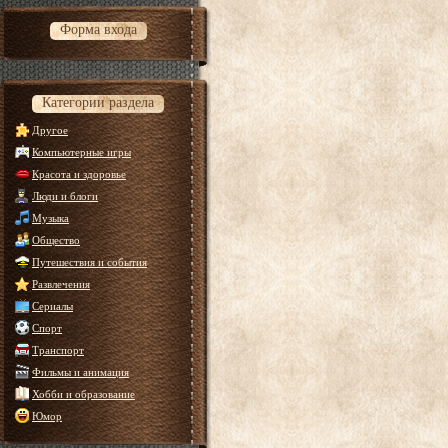
Форма входа
Категории раздела
Другое
Компьютерные игры
Красота и здоровье
Люди и блоги
Музыка
Общество
Путешествия и события
Развлечения
Сериалы
Спорт
Транспорт
Фильмы и анимация
Хобби и образование
Юмор