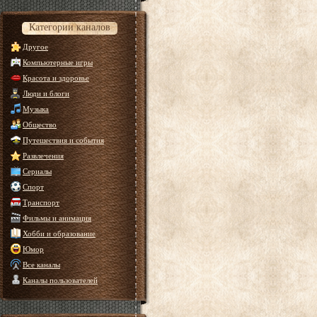
Категории каналов
Другое
Компьютерные игры
Красота и здоровье
Люди и блоги
Музыка
Общество
Путешествия и события
Развлечения
Сериалы
Спорт
Транспорт
Фильмы и анимация
Хобби и образование
Юмор
Все каналы
Каналы пользователей