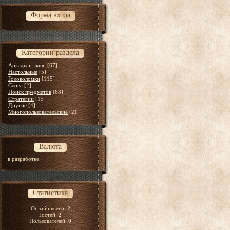
Форма входа
Категории раздела
Аркады и экшн
[67]
Настольные
[5]
Головоломки
[115]
Слова
[2]
Поиск предметов
[68]
Стратегии
[15]
Другие
[4]
Многопользовательские
[21]
Валюта
в разработке
Статистика
Онлайн всего:
2
Гостей:
2
Пользователей:
0