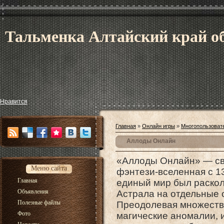
Тальменка Алтайский край об
Нравится
Главная
»
Онлайн игры
»
Многопользоват
Аллоды Онлайн
«Аллоды Онлайн» — св
Меню сайта
фэнтези-вселенная с 1
Главная
единый мир был раскол
Объявления
Астрала на отдельные 
Полезные файлы
Преодолевая множеств
Фото
магические аномалии, 