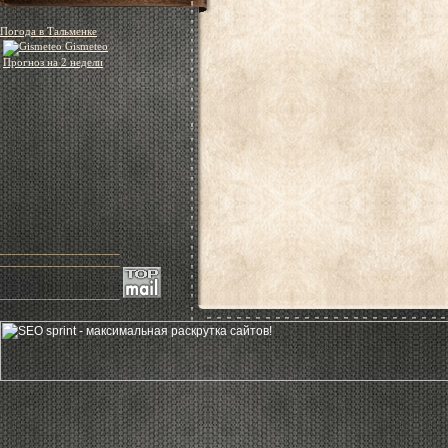
Погода в Тальменке
Gismeteo
Прогноз на 2 недели
____________________
____________________
____________________