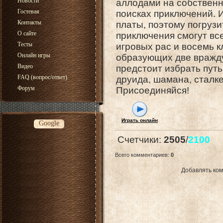
Новости
аллодами на собственн
Гостевая
поисках приключений. 
Контакты
платы, поэтому погруз
О сайте
приключения смогут вс
Тесты
игровых рас и восемь 
Онлайн игры
образующих две вражд
Видео
предстоит избрать путь
FAQ (вопрос/ответ)
друида, шамана, сталк
Форум
Присоединяйся!
Играть онлайн
Google
Счетчики
:
2505
/
2100
Всего комментариев
:
0
Добавлять ком