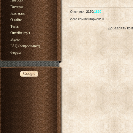
Новости
Гостевая
Счетчики
:
2170
/
1820
Контакты
Всего комментариев
:
0
О сайте
Тесты
Добавлять ком
Онлайн игры
Видео
FAQ (вопрос/ответ)
Форум
Google