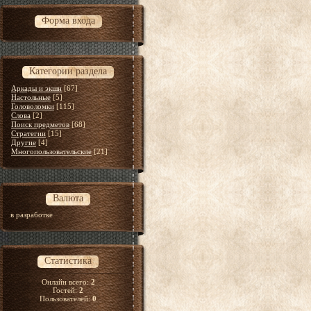
Форма входа
Категории раздела
Аркады и экшн
[67]
Настольные
[5]
Головоломки
[115]
Слова
[2]
Поиск предметов
[68]
Стратегии
[15]
Другие
[4]
Многопользовательские
[21]
Валюта
в разработке
Статистика
Онлайн всего:
2
Гостей:
2
Пользователей:
0