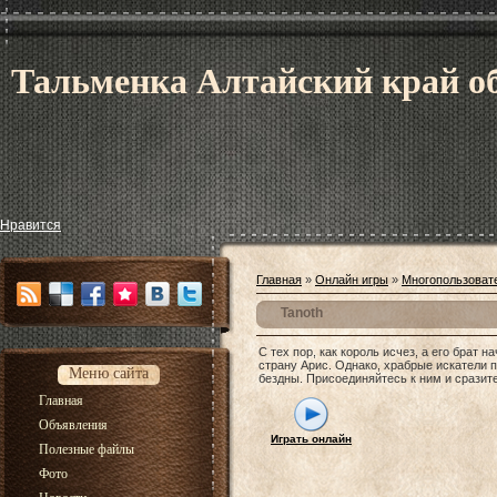
Тальменка Алтайский край об
Нравится
Главная
»
Онлайн игры
»
Многопользоват
Tanoth
С тех пор, как король исчез, а его брат 
страну Арис. Однако, храбрые искатели 
Меню сайта
бездны. Присоединяйтесь к ним и сразите
Главная
Объявления
Играть онлайн
Полезные файлы
Фото