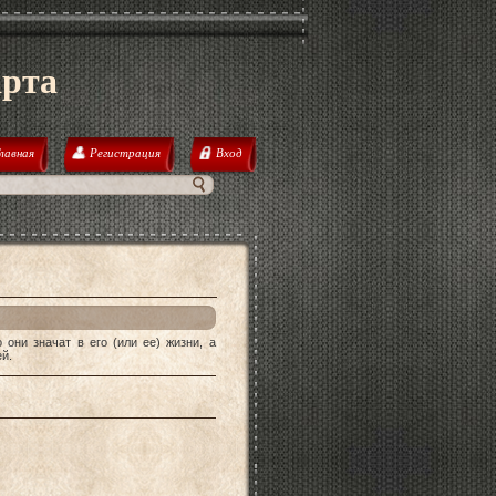
арта
лавная
Регистрация
Вход
они значат в его (или ее) жизни, а
й.