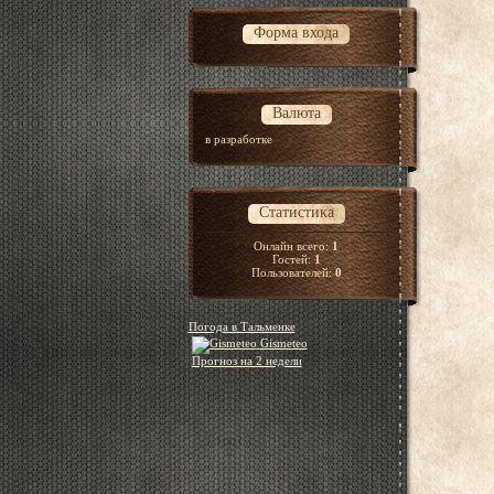
Форма входа
Валюта
в разработке
Статистика
Онлайн всего:
1
Гостей:
1
Пользователей:
0
Погода в Тальменке
Gismeteo
Прогноз на 2 недели