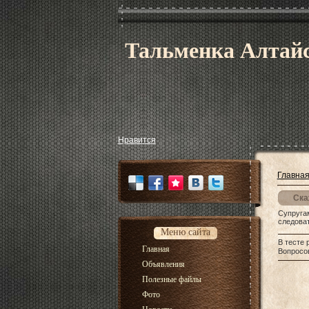
Тальменка Алтайс
Нравится
Главна
Ска
Супруга
следова
Меню сайта
В тесте 
Главная
Вопросов
Объявления
Полезные файлы
Фото