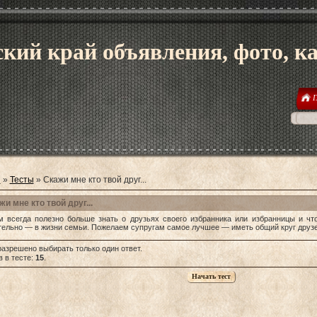
кий край объявления, фото, к
Г
я
»
Тесты
» Скажи мне кто твой друг...
жи мне кто твой друг...
м всегда полезно больше знать о друзьях своего избранника или избранницы и что 
тельно — в жизни семьи. Пожелаем супругам самое лучшее — иметь общий круг друзе
разрешено выбирать только один ответ.
 в тесте:
15
.