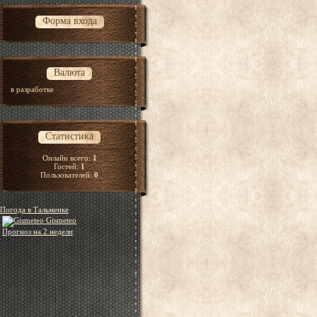
Форма входа
Валюта
в разработке
Статистика
Онлайн всего:
1
Гостей:
1
Пользователей:
0
Погода в Тальменке
Gismeteo
Прогноз на 2 недели