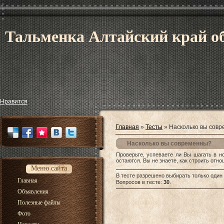
Тальменка Алтайский край об
Нравится
Главная
»
Тесты
» Насколько вы сов
Насколько вы современны?
Проверьте, успеваете ли Вы шагать в н
остаются. Вы не знаете, как строить отно
Меню сайта
В тесте разрешено выбирать только один 
Главная
Вопросов в тесте:
30
.
Объявления
Полезные файлы
Фото