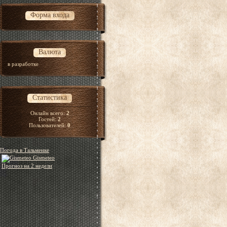
Форма входа
Валюта
в разработке
Статистика
Онлайн всего:
2
Гостей:
2
Пользователей:
0
Погода в Тальменке
Gismeteo
Прогноз на 2 недели