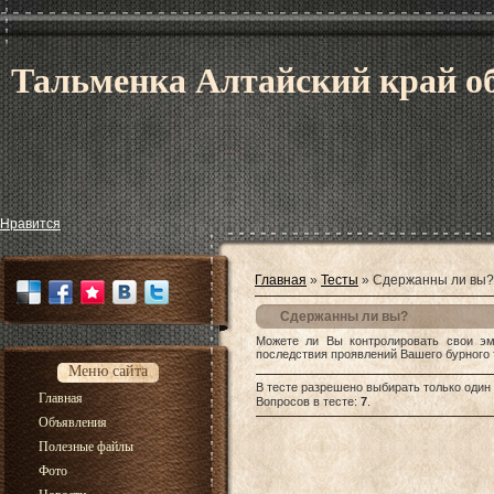
Тальменка Алтайский край об
Нравится
Главная
»
Тесты
» Сдержанны ли вы?
Сдержанны ли вы?
Можете ли Вы контролировать свои эм
последствия проявлений Вашего бурного
Меню сайта
В тесте разрешено выбирать только один 
Главная
Вопросов в тесте:
7
.
Объявления
Полезные файлы
Фото