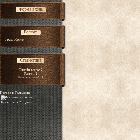
Форма входа
Валюта
в разработке
Статистика
Онлайн всего:
2
Гостей:
2
Пользователей:
0
Погода в Тальменке
Gismeteo
Прогноз на 2 недели