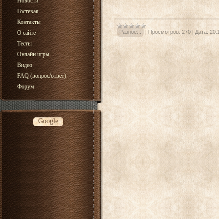
Новости
Гостевая
Контакты
Разное...
|
Просмотров:
270
|
Дата:
20.
О сайте
Тесты
Онлайн игры
Видео
FAQ (вопрос/ответ)
Форум
Google