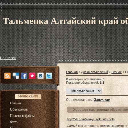
Тальменка Алтайский край об
Нравится
Главная
»
Доска объявлений
»
Разное
» Ра
В категории объявлений
:
1
Показано объявлений
:
1-1
Меню сайта
Сортировать по
:
Загрузкам
Главная
Объявления
Хорошее настроение обеспечи
Полезные файлы
http://vk.com/samyi_sok_interneta
Фото
Самый сок интернета, подписываемся, ст