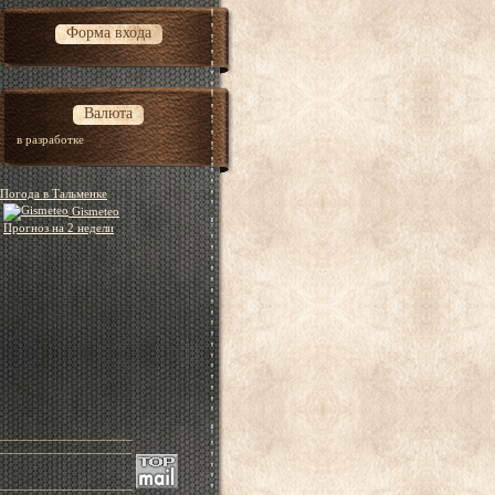
Форма входа
Валюта
в разработке
Погода в Тальменке
Gismeteo
Прогноз на 2 недели
____________________
____________________
____________________