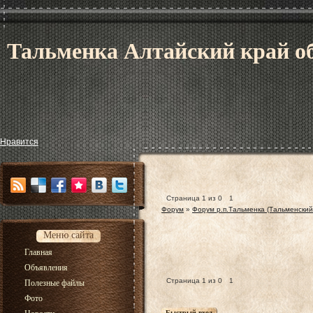
Тальменка Алтайский край об
Нравится
Страница
1
из
0
1
Форум
»
Форум р.п.Тальменка (Тальменский
Меню сайта
Главная
Объявления
Страница
1
из
0
1
Полезные файлы
Фото