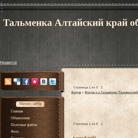
Тальменка Алтайский край об
Нравится
Страница
1
из
0
1
Форум
»
Форум р.п.Тальменка (Тальменский
Меню сайта
Главная
Объявления
Страница
1
из
0
1
Полезные файлы
Фото