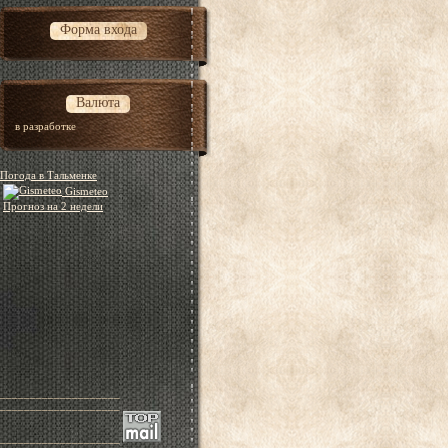
Форма входа
Валюта
в разработке
Погода в Тальменке
Gismeteo
Прогноз на 2 недели
____________________
____________________
____________________