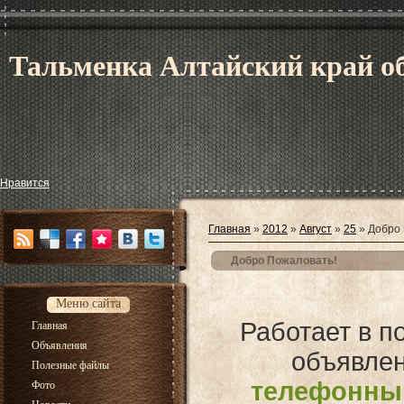
Тальменка Алтайский край об
Нравится
Главная
»
2012
»
Август
»
25
» Добро 
Добро Пожаловать!
Меню сайта
Работает в п
Главная
Объявления
объявлен
Полезные файлы
телефонный
Фото