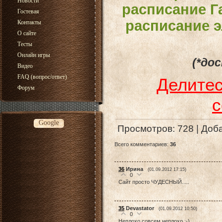
Новости
расписание Га
Гостевая
расписание э
Контакты
О сайте
Тесты
Онлайн игры
(*до
Видео
FAQ (вопрос/ответ)
Делитес
Форум
с
Google
Просмотров
: 728 |
Доб
Всего комментариев
:
36
36
Ирина
(01.09.2012 17:15)
0
Сайт просто ЧУДЕСНЫЙ.....
35
Devastator
(01.09.2012 10:50)
0
Неплохо совсем неплохо :-)