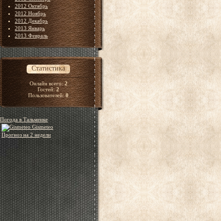
2012 Октябрь
2012 Ноябрь
2012 Декабрь
2013 Январь
2013 Февраль
Статистика
Онлайн всего:
2
Гостей:
2
Пользователей:
0
Погода в Тальменке
Gismeteo
Прогноз на 2 недели