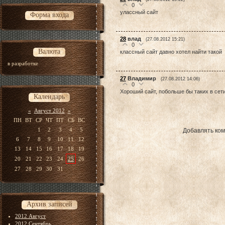
0
улассный сайт
Форма входа
28
влад
(27.08.2012 15:21)
0
Валюта
классный сайт давно хотел найти такой
в разработке
27
Владимир
(27.08.2012 14:06)
0
Хороший сайт, побольше бы таких в сети
Календарь
«
Август 2012
»
ПН
ВТ
СР
ЧТ
ПТ
СБ
ВС
1
2
3
4
5
Добавлять ком
6
7
8
9
10
11
12
13
14
15
16
17
18
19
20
21
22
23
24
25
26
27
28
29
30
31
Архив записей
2012 Август
2012 Сентябрь