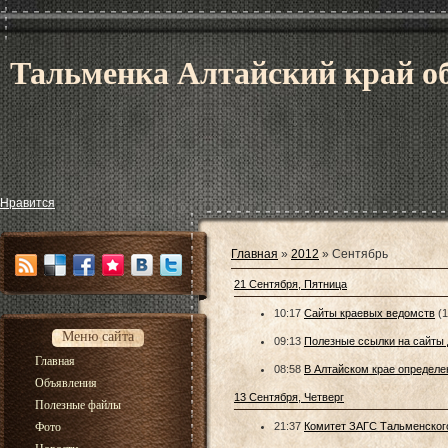
Тальменка Алтайский край об
Нравится
Главная
»
2012
»
Сентябрь
21 Сентября, Пятница
10:17
Сайты краевых ведомств
(1
Меню сайта
09:13
Полезные ссылки на сайты 
Главная
08:58
В Алтайском крае определе
Объявления
13 Сентября, Четверг
Полезные файлы
Фото
21:37
Комитет ЗАГС Тальменского