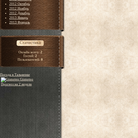
2012 Октябрь
2012 Ноябрь
2012 Декабрь
2013 Январь
2013 Февраль
Статистика
Онлайн всего:
2
Гостей:
2
Пользователей:
0
Погода в Тальменке
Gismeteo
Прогноз на 2 недели