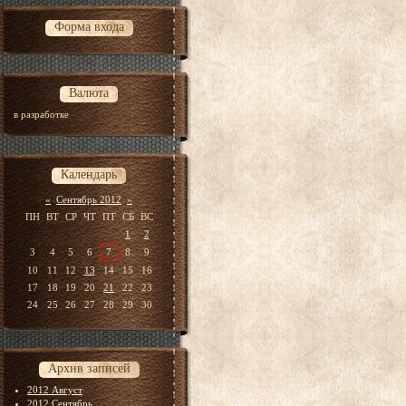
Форма входа
Валюта
в разработке
Календарь
«
Сентябрь 2012
»
ПН
ВТ
СР
ЧТ
ПТ
СБ
ВС
1
2
3
4
5
6
7
8
9
10
11
12
13
14
15
16
17
18
19
20
21
22
23
24
25
26
27
28
29
30
Архив записей
2012 Август
2012 Сентябрь