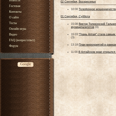
Новости
02 Сентября, Воскресенье
Гостевая
10:00
Телефонное мошенничеств
Контакты
01 Сентября, Суббота
О сайте
Тесты
15:08
Виктор Толоконский Тальме
муниципалитетов
(0)
Онлайн игры
Видео
15:03
"Грань Алтая" стала самым
(3)
FAQ (вопрос/ответ)
13:18
План мероприятий в рамках
Форум
11:00
В Алтайском крае открылся 
Google