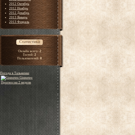
2012 Октябрь
2012 Ноябрь
2012 Декабрь
2013 Январь
2013 Февраль
Статистика
Онлайн всего:
2
Гостей:
2
Пользователей:
0
Погода в Тальменке
Gismeteo
Прогноз на 2 недели