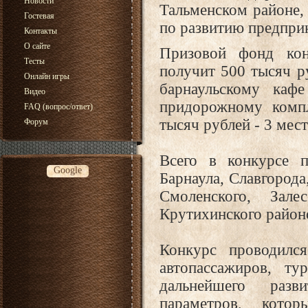
Новости
Тальменском районе, 
Гостевая
по развитию предпри
Контакты
О сайте
Призовой фонд кон
Тесты
получит 500 тысяч ру
Онлайн игры
барнаульскому каф
Видео
придорожному компл
FAQ (вопрос/ответ)
тысяч рублей - 3 мест
Форум
Всего в конкурсе п
Google
Барнаула, Славгорода
Смоленского, Зале
Крутихинского район
Конкурс проводилс
автопассажиров, т
дальнейшего разв
параметров, кото