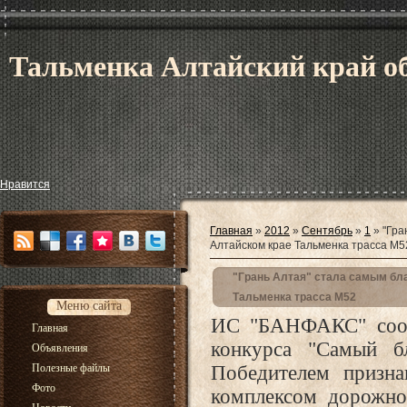
Тальменка Алтайский край об
Нравится
Главная
»
2012
»
Сентябрь
»
1
» "Гра
Алтайском крае Тальменка трасса М5
"Грань Алтая" стала самым бл
Тальменка трасса М52
Меню сайта
ИС "БАНФАКС" сообщ
Главная
конкурса "Самый бл
Объявления
Полезные файлы
Победителем призн
Фото
комплексом дорожно