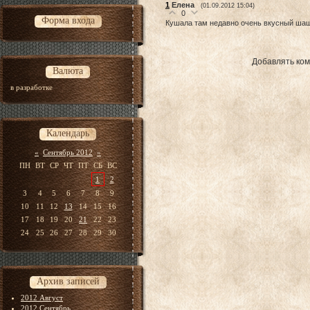
1
Елена
(01.09.2012 15:04)
0
Форма входа
Кушала там недавно очень вкусный ша
Добавлять ком
Валюта
в разработке
Календарь
«
Сентябрь 2012
»
ПН
ВТ
СР
ЧТ
ПТ
СБ
ВС
1
2
3
4
5
6
7
8
9
10
11
12
13
14
15
16
17
18
19
20
21
22
23
24
25
26
27
28
29
30
Архив записей
2012 Август
2012 Сентябрь