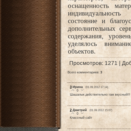
оснащенность матер
индивидуальность
состояние и благоу
дополнительных серв
содержания, уровен
уделялось вниман
объектов.
Просмотров
: 1271 |
До
Всего комментариев
:
3
3
Ирина
(01.09.2012 17:14)
0
Шашалык действительно там вкусный!!!
2
Дмитрий
(01.09.2012 15:07)
0
Классный сайт