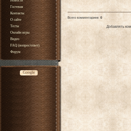
Новости
Гостевая
Контакты
Всего комментариев
:
0
О сайте
Тесты
Добавлять ком
Онлайн игры
Видео
FAQ (вопрос/ответ)
Форум
Google