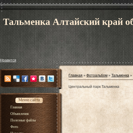
Тальменка Алтайский край об
Нравится
Главная
»
Фотоальбом
»
Тальменка
»
Центральный парк Тальменка
Меню сайта
Главная
Объявления
Полезные файлы
Фото