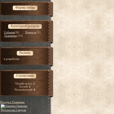
Форма входа
Категории раздела
События
[6]
Природа
[1]
Тальменка
[15]
Валюта
в разработке
Статистика
Онлайн всего:
2
Гостей:
2
Пользователей:
0
Погода в Тальменке
Gismeteo
Прогноз на 2 недели