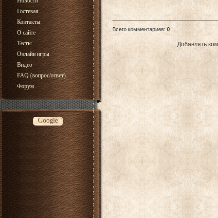
Новости
Гостевая
Контакты
Всего комментариев
:
0
О сайте
Тесты
Добавлять ком
Онлайн игры
Видео
FAQ (вопрос/ответ)
Форум
Google