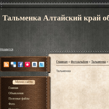
Тальменка Алтайский край об
Нравится
Главная
»
Фотоальбом
»
Тальменка
»
Тальменка
Меню сайта
Главная
Объявления
Полезные файлы
Фото