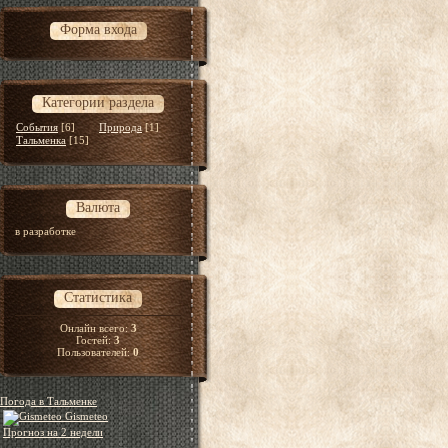
Форма входа
Категории раздела
События
[6]
Природа
[1]
Тальменка
[15]
Валюта
в разработке
Статистика
Онлайн всего:
3
Гостей:
3
Пользователей:
0
Погода в Тальменке
Gismeteo
Прогноз на 2 недели