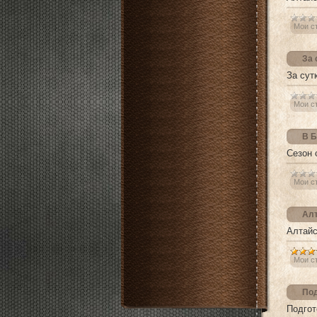
Мои с
За 
За сут
Мои с
В Б
Сезон 
Мои с
Алт
Алтайс
Мои с
Под
Подгот