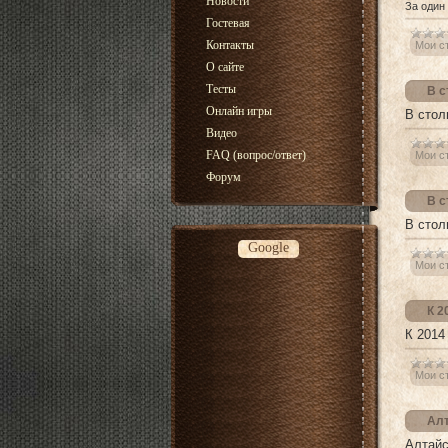
Новости
За один
Гостевая
Контакты
Мои с
О сайте
Тесты
В с
Онлайн игры
В стол
Видео
FAQ (вопрос/ответ)
Мои с
Форум
В с
В стол
Google
Мои с
К 2
К 2014
Мои с
Алт
Алтайс