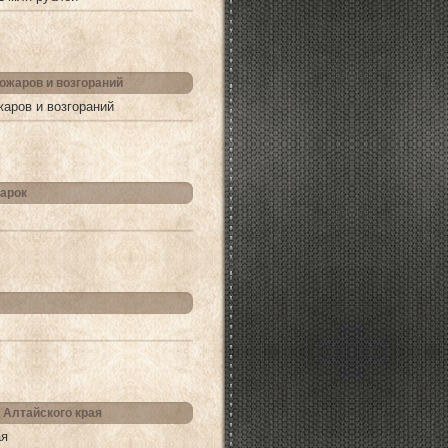
ожаров и возгораний
жаров и возгораний
арок
 Алтайского края
ая