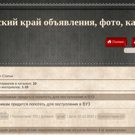
кий край объявления, фото, к
Главная
»
Статьи
териалов в каталоге
:
10
о материалов
:
1-10
еШникам придется попотеть для поступления в ВУЗ
икам придется попотеть для поступления в ВУЗ
татьи
|
Просмотров:
701
|
Добавил:
gmail
|
Дата:
02.12.2012
|
Комментарии (0)
один день алтайские наркополицейские изъяли более 4 кг марихуаны