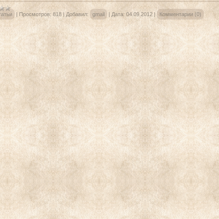
татьи
|
Просмотров:
818
|
Добавил:
gmail
|
Дата:
04.09.2012
|
Комментарии (0)