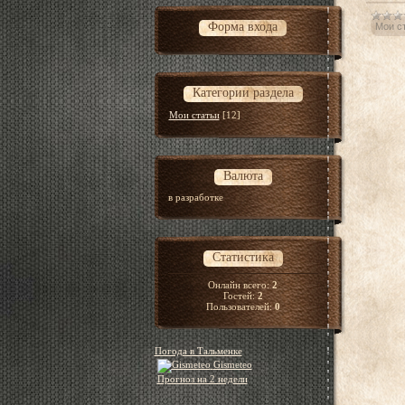
Форма входа
Мои с
Категории раздела
Мои статьи
[12]
Валюта
в разработке
Статистика
Онлайн всего:
2
Гостей:
2
Пользователей:
0
Погода в Тальменке
Gismeteo
Прогноз на 2 недели