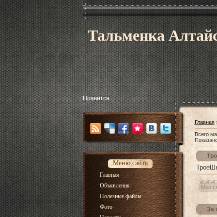
Тальменка Алтайс
Нравится
Главная
Всего ма
Показан
Тро
Меню сайта
ТроеШн
Главная
Объявления
Мои с
Полезные файлы
Фото
За 