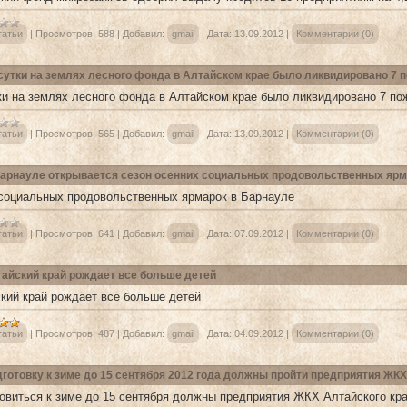
татьи
|
Просмотров:
588
|
Добавил:
gmail
|
Дата:
13.09.2012
|
Комментарии (0)
сутки на землях лесного фонда в Алтайском крае было ликвидировано 7 п
ки на землях лесного фонда в Алтайском крае было ликвидировано 7 по
татьи
|
Просмотров:
565
|
Добавил:
gmail
|
Дата:
13.09.2012
|
Комментарии (0)
арнауле открывается сезон осенних социальных продовольственных ярм
социальных продовольственных ярмарок в Барнауле
татьи
|
Просмотров:
641
|
Добавил:
gmail
|
Дата:
07.09.2012
|
Комментарии (0)
айский край рождает все больше детей
кий край рождает все больше детей
татьи
|
Просмотров:
487
|
Добавил:
gmail
|
Дата:
04.09.2012
|
Комментарии (0)
готовку к зиме до 15 сентября 2012 года должны пройти предприятия ЖКХ
овиться к зиме до 15 сентября должны предприятия ЖКХ Алтайского кр