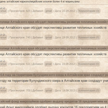
 день алтайские наркополицейские изъяли более 4 кг марихуаны
татьи
|
Просмотров:
623
|
Добавил:
gmail
|
Дата:
22.09.2012
|
Комментарии (0)
толице Алтайского края обсудят перспективы развития тепличных хозяйс
ице Алтайского края обсудят перспективы развития тепличных хозяйств
татьи
|
Просмотров:
740
|
Добавил:
gmail
|
Дата:
19.09.2012
|
Комментарии (0)
толице Алтайского края обсудят перспективы развития тепличных хозяйс
ице Алтайского края обсудят перспективы развития тепличных хозяйств
татьи
|
Просмотров:
511
|
Добавил:
gmail
|
Дата:
19.09.2012
|
Комментарии (0)
014 году на территории Кулундинского озера в Алтайском крае создадут 
 году на территории Кулундинского озера в Алтайском крае создадут ун
татьи
|
Просмотров:
702
|
Добавил:
gmail
|
Дата:
19.09.2012
|
Комментарии (0)
айский фонд микрозаймов одобрил выдачу кредитов 16 предприятиям на 
кий фонд микрозаймов одобрил выдачу кредитов 16 предприятиям на 4,