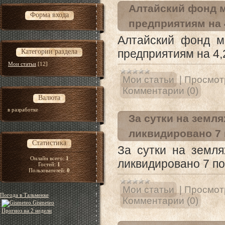
Алтайский фонд 
Форма входа
предприятиям на 
Алтайский фонд м
предприятиям на 4,
Категории раздела
Мои статьи
[12]
Мои статьи
|
Просмот
Комментарии (0)
Валюта
в разработке
За сутки на земл
ликвидировано 7 
Статистика
За сутки на земл
Онлайн всего:
1
ликвидировано 7 по
Гостей:
1
Пользователей:
0
Мои статьи
|
Просмот
Погода в Тальменке
Комментарии (0)
Gismeteo
Прогноз на 2 недели