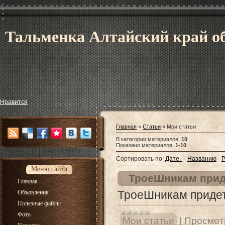
Тальменка Алтайский край об
Нравится
Главная
»
Статьи
» Мои статьи
В категории материалов
:
10
Показано материалов
:
1-10
Сортировать по
:
Дате
·
Названию
·
Р
Меню сайта
ТроеШникам приде
Главная
ТроеШникам придет
Объявления
Полезные файлы
Фото
Мои статьи
|
Просмот