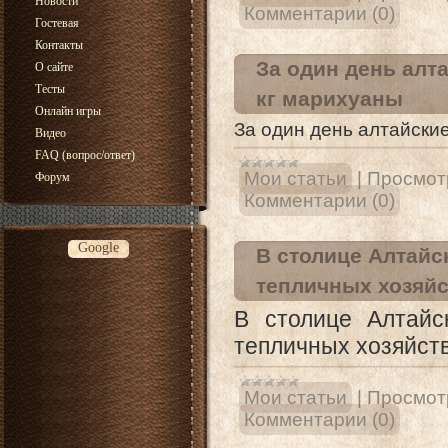
Новости
Комментарии (0)
Гостевая
Контакты
За один день алт
О сайте
Тесты
кг марихуаны
Онлайн игры
За один день алтайски
Видео
FAQ (вопрос/ответ)
Мои статьи
|
Просмот
Форум
Комментарии (0)
Google
В столице Алтайс
тепличных хозяйс
В столице Алтайс
тепличных хозяйст
Мои статьи
|
Просмот
Комментарии (0)