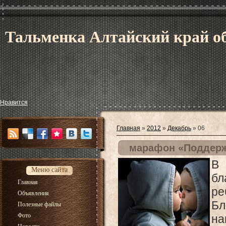
Тальменка Алтайский край об
Нравится
Главная
»
2012
»
Декабрь
»
06
марафон «Поддержи
В
Меню сайта
бл
Главная
ре
Объявления
Бл
Полезные файлы
Фото
на