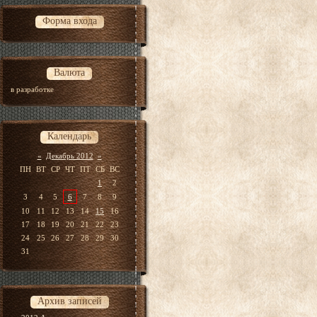
Форма входа
Валюта
в разработке
Календарь
«
Декабрь 2012
»
ПН
ВТ
СР
ЧТ
ПТ
СБ
ВС
1
2
3
4
5
6
7
8
9
10
11
12
13
14
15
16
17
18
19
20
21
22
23
24
25
26
27
28
29
30
31
Архив записей