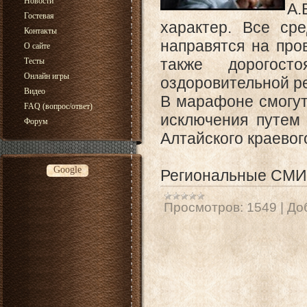
Новости
А.
Гостевая
характер. Все ср
Контакты
направятся на про
О сайте
также дорогост
Тесты
Онлайн игры
оздоровительной р
Видео
В марафоне смогут
FAQ (вопрос/ответ)
исключения путем
Форум
Алтайского краевог
Google
Региональные СМИ
Просмотров:
1549
|
До