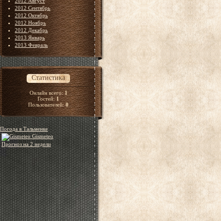
2012 Август
2012 Сентябрь
2012 Октябрь
2012 Ноябрь
2012 Декабрь
2013 Январь
2013 Февраль
Статистика
Онлайн всего:
1
Гостей:
1
Пользователей:
0
Погода в Тальменке
Gismeteo
Прогноз на 2 недели