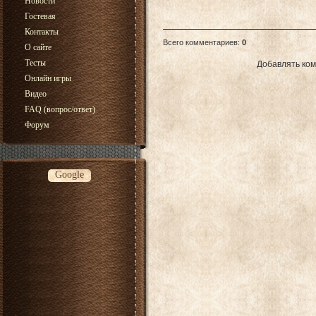
Новости
Гостевая
Контакты
Всего комментариев
:
0
О сайте
Тесты
Добавлять ком
Онлайн игры
Видео
FAQ (вопрос/ответ)
Форум
Google