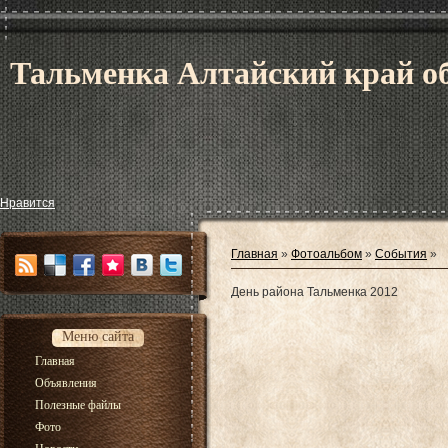
Тальменка Алтайский край об
Нравится
Главная
»
Фотоальбом
»
События
»
День района Тальменка 2012
Меню сайта
Главная
Объявления
Полезные файлы
Фото