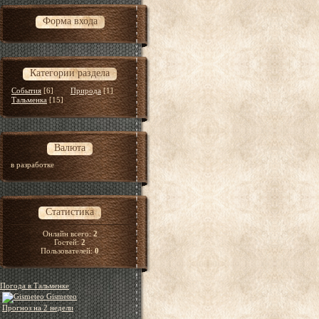
Форма входа
Категории раздела
События
[6]
Природа
[1]
Тальменка
[15]
Валюта
в разработке
Статистика
Онлайн всего:
2
Гостей:
2
Пользователей:
0
Погода в Тальменке
Gismeteo
Прогноз на 2 недели