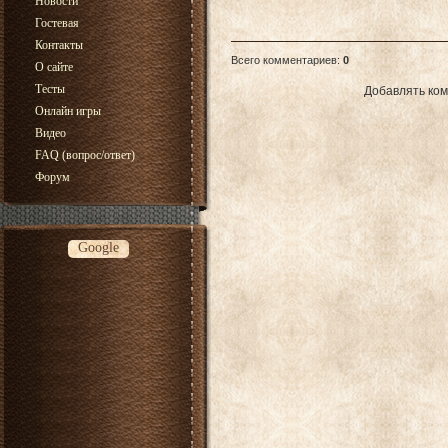
Новости
Гостевая
Контакты
Всего комментариев
:
0
О сайте
Тесты
Добавлять ком
Онлайн игры
Видео
FAQ (вопрос/ответ)
Форум
Google