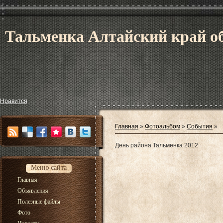
Тальменка Алтайский край об
Нравится
Главная
»
Фотоальбом
»
События
»
День района Тальменка 2012
Меню сайта
Главная
Объявления
Полезные файлы
Фото