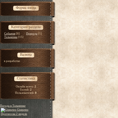
Форма входа
Категории раздела
События
[6]
Природа
[1]
Тальменка
[15]
Валюта
в разработке
Статистика
Онлайн всего:
2
Гостей:
2
Пользователей:
0
Погода в Тальменке
Gismeteo
Прогноз на 2 недели